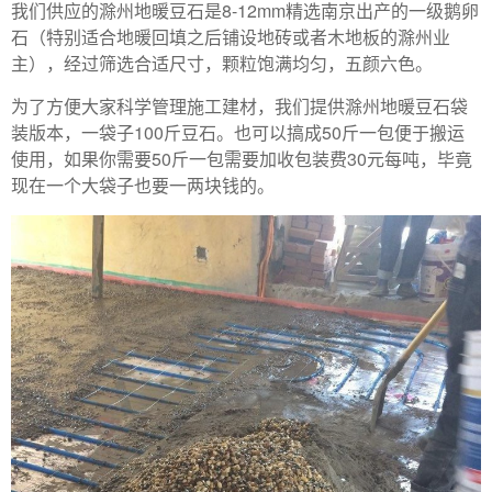
我们供应的滁州地暖豆石是8-12mm精选南京出产的一级鹅卵
石（特别适合地暖回填之后铺设地砖或者木地板的滁州业
主），经过筛选合适尺寸，颗粒饱满均匀，五颜六色。
为了方便大家科学管理施工建材，我们提供滁州地暖豆石袋
装版本，一袋子100斤豆石。也可以搞成50斤一包便于搬运
使用，如果你需要50斤一包需要加收包装费30元每吨，毕竟
现在一个大袋子也要一两块钱的。