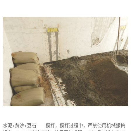
水泥+黄沙+豆石——搅拌，搅拌过程中，严禁使用机械振捣