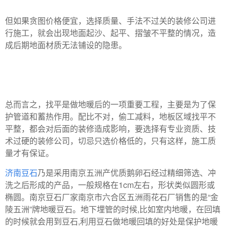
但如果贪图价格便宜，选择质量、手法不过关的装修公司进
行施工，就会出现地面起沙、起平、摺皱不平整的情况，造
成后期地面材质无法铺设的隐患。
总而言之，找平是做地暖后的一项重要工程，主要是为了保
护管道和蓄热作用。配比不对，偷工减料，地板区域找平不
平整，都会对后面的装修造成影响，要选择有专业资质、技
术过硬的装修公司，切忌只选价格低的，只有这样，施工质
量才有保证。
济南豆石
乃是采用南京五洲产优质鹅卵石经过精细筛选、冲
洗之后形成的产品，一般规格在1cm左右，形状类似圆形或
椭圆。南京豆石厂家南京市六合区五洲雨花石厂销售的是“金
陵五洲”牌地暖豆石。地下埋管的时候,比如室内地暖，在回填
的时候就会用到豆石,利用豆石做地暖回填的好处是保护地暖