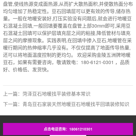
盘管,使线热源变成面热源,从而扩大散热面积,并使散热面分布
均匀增加了热稳定性。豆石回填层可以更有效的传导,储存热
量。一般在地暖安装好,打压实验没有问题后,就会进行地暖豆
石混凝土回填,一般回填要覆盖在盘管上部30mm即可,采用豆
石混凝土回填可以保护层填充层之间的粘接,降低管材与填充
层之间的摩擦现象。实践表明,在回填中掺入豆石,地暖管在采
暖行期间的热伸缩率几乎没有。不仅仅提高了地面传导热量,
还可以将地面温度控制的更均匀。 欢迎采购金陵五洲牌地暖
豆石，如果有需要咨询，敬请致电：180-6121-0301 ，品质
好、价格低、发货快。
上一篇：菏泽豆石地暖找平装修基本常识
下一篇：青岛豆石家装天然地暖豆石地暖找平回填装修知识
点击电话咨询：18061210301