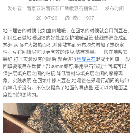
发布者：南京五洲雨花石厂地暖豆石销售部
发布时间：
2019/7/26
访问数：1997
地下埋管的时候,比如室内地暖，在回填的时候就会用到豆石,
利用豆石做地暖回填的好处是保护地暖盘管,使线热源变成面
热源,从而扩大散热面积,并使散热面分布均匀增加了热稳定
性。豆石回填层可以更有效的传导,储存热量。一般在地暖安
装好,打压实验没有问题后,就会进行
地暖豆石
混凝土回填,一般
回填要覆盖在盘管上部30mm即可,采用豆石混凝土回填可以
保护层填充层之间的粘接,降低管材与填充层之间的摩擦现
象。实践表明,在回填中掺入豆石,地暖管在采暖行期间的热伸
缩率几乎没有。不仅仅提高了地面传导热量,还可以将地面温
度控制的更均匀。