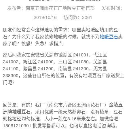
发布者：南京五洲雨花石厂地暖豆石销售部
发布时间：
2019/10/16
访问数：2061
朋友们经常会有这样迫切的需求：哪里卖地暖回填用的豆
石？为什么到了我家装修地暖的时候，就找不到
地暖豆石
卖
家了呢？愤怒！焦急！求指点！
然后问我家在安徽省芜湖市镜湖区 241001、弋江区
241002、鸠江区 241000、三山区 241080、芜湖县
241100、繁昌县 241200、南陵县 241300、无为县
238300，这些各自所在的位置，有没有地暖豆石厂家送货上
门呢？
回答是：有的！我厂（南京市六合区五洲雨花石厂）
金陵五
洲牌地暖豆石
，采用优质一级天然鹅卵石，没有棱角，豆石
规格粒径均匀标准，大小一般在8-16毫米左右。加微信吧
18061210301 批发零售都可以，也可以直接电话咨询哦。