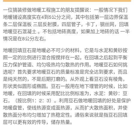
一位搞装修做地暖工程施工的朋友提醒说：一般情况下我们
地暖铺设高度实在4到5公分之间，其中包括第一层边界保温
条二层保温板 三层反射膜，四层管子，卡丁，钢丝网，回填
地暖豆石混凝土 。不包括地砖高度，如果加上地砖的话 一半
情况是在8公分左右。
地暖回填豆石是地暖必不可少的材料，它是与水泥和黄砂按
照一定的比例进行混合按搅拌在一起，在回填之后起到平衡
压力保护管道、均匀吸热均匀散热的作用。地暖豆石如何挑
选呢？首先要求地暖豆石的质量标准是完全达到要求，而且
是纯天然的，不是后期打磨的。从外观上看豆石没有棱角，
形状类似圆形或椭圆。豆石一般用在地下埋管的时候，比如
地暖，在回填的时候采用配比比例标准为，水泥：黄砂：豆
石，（按比例1：2：3）。利用豆石做地暖回填的好处是保护
地暖盘管，使线热源变成面热源，从而扩大散热面积，并使
散热面分布均匀增加了热稳定性。通俗来说就是指豆石回填
层可以更有效的传导，储存热量。