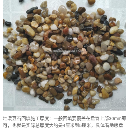
地暖豆石回填施工厚度：一般回填要覆盖在盘管上部30mm即
可，也就是实际总厚度大约是4厘米到5厘米，具体看地暖盘