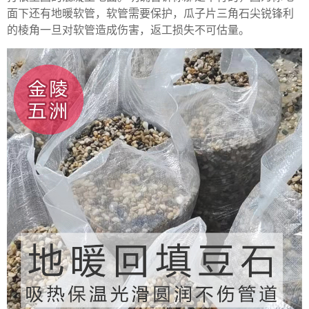
面下还有地暖软管，软管需要保护，瓜子片三角石尖锐锋利
的棱角一旦对软管造成伤害，返工损失不可估量。