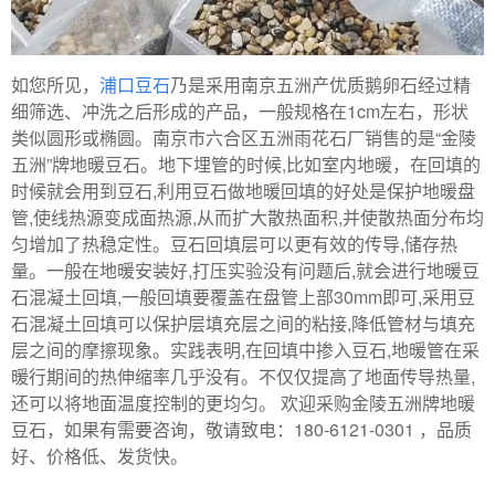
如您所见，
浦口豆石
乃是采用南京五洲产优质鹅卵石经过精
细筛选、冲洗之后形成的产品，一般规格在1cm左右，形状
类似圆形或椭圆。南京市六合区五洲雨花石厂销售的是“金陵
五洲”牌地暖豆石。地下埋管的时候,比如室内地暖，在回填的
时候就会用到豆石,利用豆石做地暖回填的好处是保护地暖盘
管,使线热源变成面热源,从而扩大散热面积,并使散热面分布均
匀增加了热稳定性。豆石回填层可以更有效的传导,储存热
量。一般在地暖安装好,打压实验没有问题后,就会进行地暖豆
石混凝土回填,一般回填要覆盖在盘管上部30mm即可,采用豆
石混凝土回填可以保护层填充层之间的粘接,降低管材与填充
层之间的摩擦现象。实践表明,在回填中掺入豆石,地暖管在采
暖行期间的热伸缩率几乎没有。不仅仅提高了地面传导热量,
还可以将地面温度控制的更均匀。 欢迎采购金陵五洲牌地暖
豆石，如果有需要咨询，敬请致电：180-6121-0301 ，品质
好、价格低、发货快。