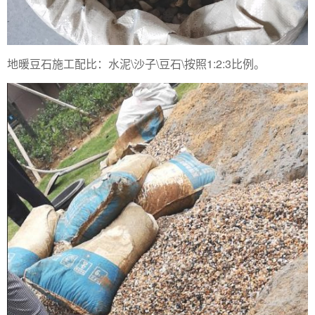
地暖豆石施工配比：水泥\沙子\豆石\按照1:2:3比例。