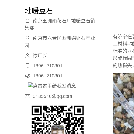
地暖豆石
南京五洲雨花石厂地暖豆石销
售部
有济宁在
南京市六合区五洲鹅卵石产业
工材料-
园
标准的豆
徐厂长
形或椭圆
的热损失
18061210301
18061210301
3185516@qq.com