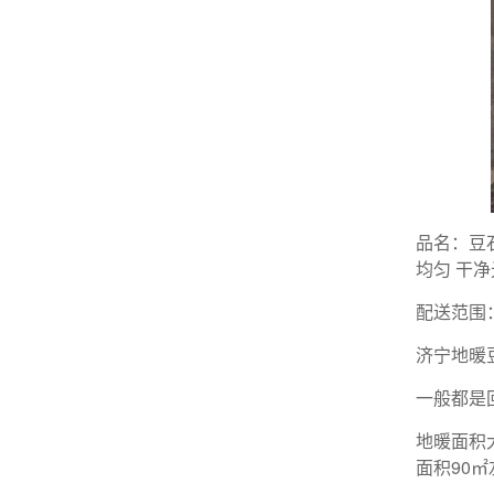
品名：豆
均匀 干
配送范围
济宁地暖
一般都是
地暖面积大
面积90㎡