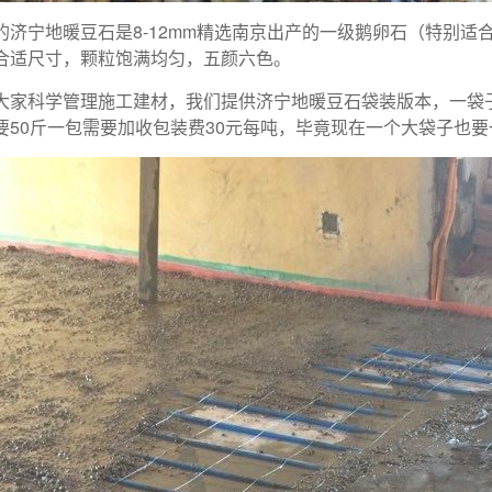
的济宁地暖豆石是8-12mm精选南京出产的一级鹅卵石（特别
合适尺寸，颗粒饱满均匀，五颜六色。
大家科学管理施工建材，我们提供济宁地暖豆石袋装版本，一袋子
要50斤一包需要加收包装费30元每吨，毕竟现在一个大袋子也