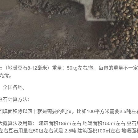
石（地暖豆石8-12毫米）重量：50kg左右/包，每包的重量不
净光滑。
：全国各地。
豆石计算方法：
回填面积除以四十就是需要的吨位。比如100平方米需要2.5吨左
概算法及用量： 建筑面积189㎡左右 地暖面积150㎡左右 豆石用
左右豆石用量在50包左右就是 2.5吨 建筑面积100㎡左右 地暖面