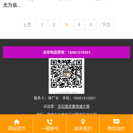
无为县...
上页
1
2
3
4
5
下页
点击电话咨询：18061210301
联系人：徐厂长 手机：18061210301
点这里：
豆石需求量快速计算
地址：南京市六合区五洲鹅卵石产业园
Copyright © 2026
南京五洲雨花石厂地暖豆石销售部
版权所有.
网站首页
一键拨号
联系我们
微信询价