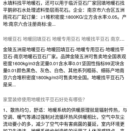
水填料找平地暖石，还可以用于临沂豆石厂家回填地暖石找
平鹅卵石水处理滤料垫层雨花石。企业：南京市六合区五洲
雨花石厂起订量：≥1堆积密度:1800KG/立方含水率:0.05。产
地:南京六合注册商标:金...
地暖豆石 地暖回填豆石 地暖专用豆石 地暖找平豆石 南京地暖石豆石厂家
金陵五洲是地暖豆石-地暖回填豆石-地暖专用豆石-地暖找平
豆石-南京地暖石豆石厂家。品牌金陵五洲可售卖地全国表观
密度1600kg/m3含泥量0.01含水率0.01坚固性指标99泥块含
量0.01颜色黑色、灰色、白色、其他系列粗砾、细砾产地南
京六合堆积密度1800kg/m3可售卖地全国。地暖找平豆石乃
是采...
家里装修使用地暖找平豆石好处有哪些？
1、散热均匀，舒适：地暖系统的供暖原理就是辐射传热，与
空调、暖气等通过强制对流循环热风供暖相比，空气中灰尘
流动要小的多，减少了空气中有害病菌的蔓延，室内环境更
加卫生清洁，地暖系统也创造性的运用了人体温感特点，来