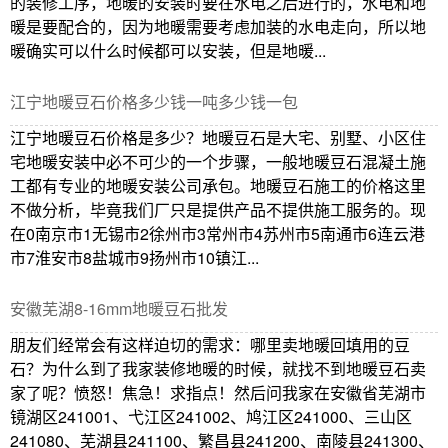
的装修工序，地暖的安装时要在水电之后进行的，水电和地
暖是要配合的，因为地暖需要考虑加装的水电走向，所以地
暖确实可以什么时候都可以安装，但是地暖...
江宁地暖豆石价格多少钱一吨多少钱一包
江宁地暖豆石价格是多少？地暖豆石是大宅、别墅、小区住
宅地暖安装中必不可少的一个步骤，一般地暖豆石混凝土施
工都有专业的地暖安装公司承包。地暖豆石施工的价格这里
不做分析，毕竟我们厂只是提供产品不提供施工服务的。现
在0南京市1无锡市2徐州市3常州市4苏州市5南通市6连云港
市7淮安市8盐城市9扬州市10镇江...
安徽芜湖8-16mm地暖豆石批发
朋友们经常会有这样迫切的需求：哪里卖地暖回填用的豆
石？为什么到了我家装修地暖的时候，就找不到地暖豆石卖
家了呢？愤怒！焦急！求指点！然后问我家在安徽省芜湖市
镜湖区241001、弋江区241002、鸠江区241000、三山区
241080、芜湖县241100、繁昌县241200、南陵县241300、