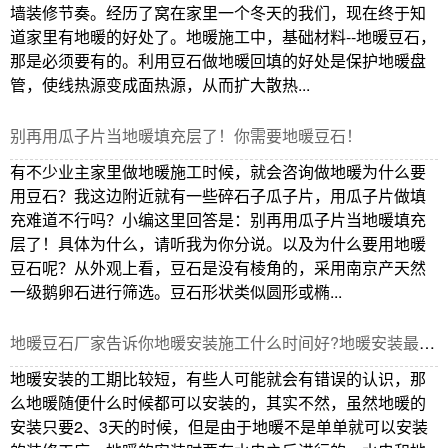
墙装修节奏。经历了窝在家里一个冬天的我们，现在终于知
道家里有地暖的好处了。地暖施工中，基础材料--地暖豆石，
那是必须要有的。利用豆石做地暖回填的好处是保护地暖盘
管，使线热源变成面热源，从而扩大散热...
别再用瓜子片当地暖填充层了！你需要地暖豆石！
有不少业主家里做地暖施工时候，就会咨询做地暖为什么要
用豆石？我这边附近就有一些碎石子瓜子片，用瓜子片做填
充难道不行吗？小编这里回答是：别再用瓜子片当地暖填充
层了！具体为什么，请听我为你分说。以及为什么要用地暖
豆石呢？从外观上看，豆石是没有棱角的，采用南京产天然
一级鹅卵石进行筛选。豆石形状类似圆形或椭...
​地暖豆石厂家告诉你地暖安装施工什么时间好?地暖安装最佳时间确定！
地暖安装的工期比较短，有些人可能就会有错误的认识，那
么地暖随便什么时候都可以安装的，其实不然，虽然地暖的
安装只要2、3天的时候，但是由于地暖不是单单就可以安装