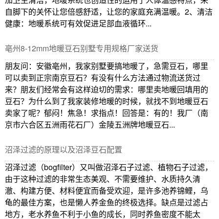
自脚下的关怀让您倍感舒适，让您的家庭充满温暖。2、清洁
健康：地暖系统可有效促进足部血液循环...
亳州8-12mm地暖豆石别墅专用规格厂家送货
朋友问：安徽亳州，我家别墅要搞地暖了，急需豆石，哪里
可以卖到正宗南京豆石？有没有什么方法通过物流送货过
来？朋友们经常会有这样迫切的需求：哪里卖地暖回填用的
豆石？为什么到了我家装修地暖的时候，就找不到地暖豆石
卖家了呢？郁闷！焦急！求指点！回答是：有的！我厂（南
京市六合区五洲雨花石厂）金陵五洲牌地暖豆石...
沼泽过滤的原理以及沼泽豆石配置
沼泽过滤（bogfilter）又叫做沼泽石子过滤、植物石子过滤，
由于这种过滤的非常生态美观、不需要维护、水质持久清
澈、构建方便、材料便宜而备受欢迎，是许多池养锦鲤，乌
龟的最佳方案，也是懒人养金鱼的终极选择。缺点是过滤占
地方，老水养鱼不利于小鱼的成长，同时养鱼密度不能太